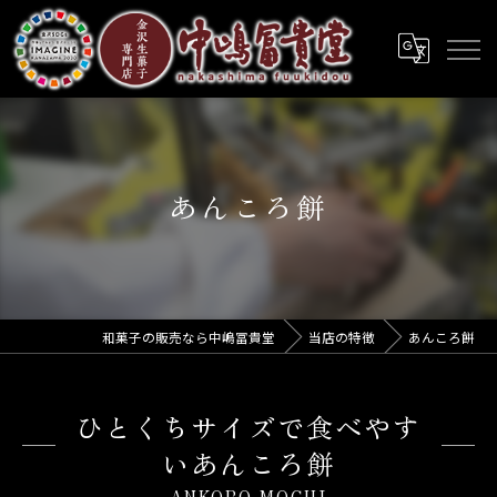
あんころ餅
和菓子の販売なら中嶋冨貴堂
当店の特徴
あんころ餅
ひとくちサイズで食べやす
いあんころ餅
ANKORO MOCHI